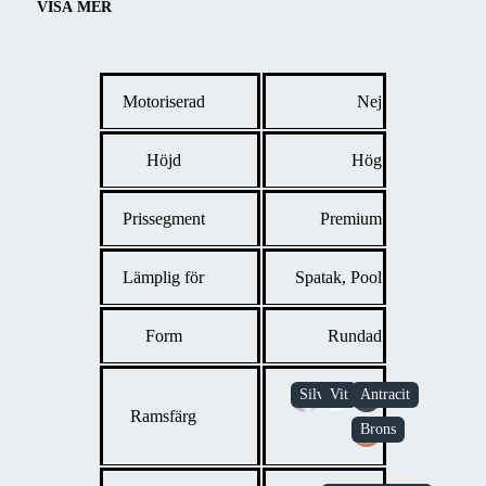
VISA MER
Motoriserad
Nej
Höjd
Hög
Prissegment
Premium
Lämplig för
Spatak, Pool
Form
Rundad
Ramsfärg