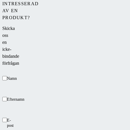
INTRESSERAD
AV EN
PRODUKT?
Skicka
oss
en
icke-
bindande
förfrågan
Namn
Efternamn
E-
post