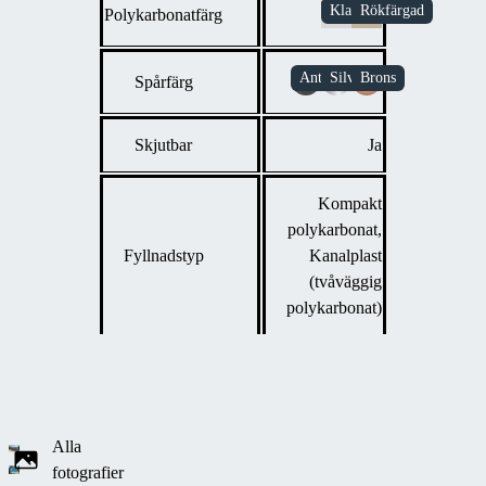
Polykarbonatfärg
Spårfärg
Skjutbar
Ja
Kompakt
polykarbonat,
Fyllnadstyp
Kanalplast
(tvåväggig
polykarbonat)
Alla
fotografier