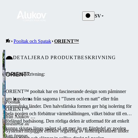
SV
Pooltak och Spatak
ORIENT™
DETALJERAD PRODUKTBESKRIVNING
ORIENT™
Produktbeskrivning:
ORIENT™ pooltak har en fascinerande design som påminner
om kupolerna från sagorna i ”Tusen och en natt” eller från
Pooltak
orientaliska länder. Den halvsfäriska formen ger hög isolering för
ORIENT™
hela poolen och förbättrar värmehållningen, vilket bidrar till en
från Alukov är
förlängd badsäsong. Den rörliga delen är utformad för att enkelt
inspirerat av
kunna skjutas längs spåret så att mer än en fjärdedel av poolen
Systemet möjliggör effektiv reglering av lufttemperaturen under
orientalisk
kan öppnas.