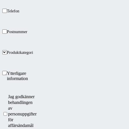
Telefon
Postnummer
Produktkategori
Ytterligare
information
Jag godkänner
behandlingen
av
personuppgifter
för
affärsändamål