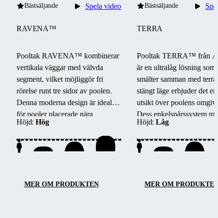
Bästsäljande
Spela video
Bästsäljande
Spe
RAVENA™
TERRA
Pooltak RAVENA™ kombinerar
Pooltak TERRA™ från A
vertikala väggar med välvda
är en ultralåg lösning som
segment, vilket möjliggör fri
smälter samman med terrä
rörelse runt tre sidor av poolen.
stängt läge erbjuder det en 
Denna moderna design är idealisk
utsikt över poolens omgiv
för pooler placerade nära
Dess enkelspårssystem mö
Höjd:
Hög
Höjd:
Låg
byggnader eller väggar.
barriärfri åtkomst från tre s
enkelt underhåll och smid
hantering.
MER OM PRODUKTEN
MER OM PRODUKTE