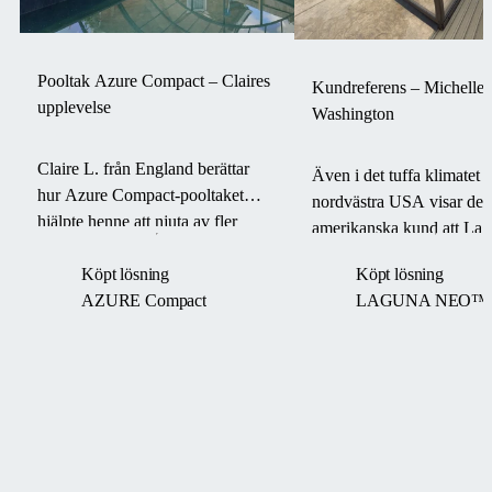
Pooltak Azure Compact – Claires
Kundreferens – Michelle P
upplevelse
Washington
Claire L. från England berättar
Även i det tuffa klimatet i
hur Azure Compact-pooltaket
nordvästra USA visar de
hjälpte henne att njuta av fler
amerikanska kund att La
baddagar, öka säkerheten och
pooltaket håller poolen v
Köpt lösning
Köpt lösning
oroa sig mindre för väder och
och funktionell – till och
AZURE Compact
LAGUNA NEO™
underhåll.
en Boom-cyklon.