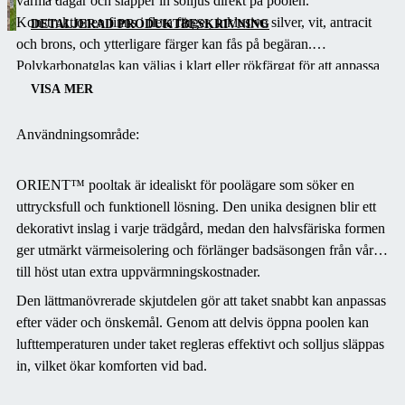
varma dagar och släpper in solljus direkt på poolen.
arkitektur och
Konstruktionen finns i flera färger, inklusive silver, vit, antracit
har en
DETALJERAD PRODUKTBESKRIVNING
och brons, och ytterligare färger kan fås på begäran.
halvsfärisk
Polykarbonatglas kan väljas i klart eller rökfärgat för att anpassa
form som ger
utseendet efter dina preferenser och omgivningen. Spårfärgen
utmärkt
VISA MER
finns i silver, brons och antracit.
värmeisolering.
Den skjutbara
Användningsområde:
delen av taket
möjliggör
ORIENT™ pooltak är idealiskt för poolägare som söker en
enkel åtkomst
uttrycksfull och funktionell lösning. Den unika designen blir ett
till över en
dekorativt inslag i varje trädgård, medan den halvsfäriska formen
fjärdedel av
ger utmärkt värmeisolering och förlänger badsäsongen från vår
poolen, vilket
till höst utan extra uppvärmningskostnader.
förbättrar
Den lättmanövrerade skjutdelen gör att taket snabbt kan anpassas
luftcirkulation
efter väder och önskemål. Genom att delvis öppna poolen kan
och
lufttemperaturen under taket regleras effektivt och solljus släppas
ljusinsläpp.
in, vilket ökar komforten vid bad.