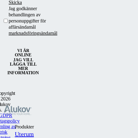
Skicka
Jag godkänner
behandlingen av
personuppgifter för
affärsändamål
marknadsföringsändamål
VI ÄR
ONLINE
JAG VILL
LÄGGA TILL
MER
INFORMATION
opyright
 2026
lukov
s.
GDPR
tagspolicy
mling av
Produkter
trisk
Uterum
stning