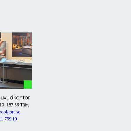
Huvudkontor
10, 187 56 Täby
oolstore.se
11 759 10