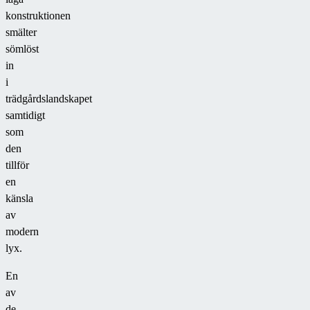
konstruktionen
smälter
sömlöst
in
i
trädgårdslandskapet
samtidigt
som
den
tillför
en
känsla
av
modern
lyx.
En
av
de