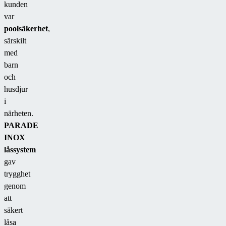
kunden
var
poolsäkerhet
,
särskilt
med
barn
och
husdjur
i
närheten.
PARADE
INOX
låssystem
gav
trygghet
genom
att
säkert
låsa