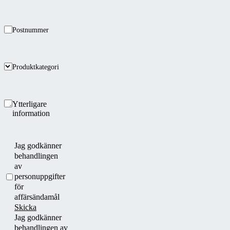
Postnummer
Produktkategori
Ytterligare
information
Jag godkänner
behandlingen
av
personuppgifter
för
affärsändamål
Skicka
Jag godkänner
behandlingen av