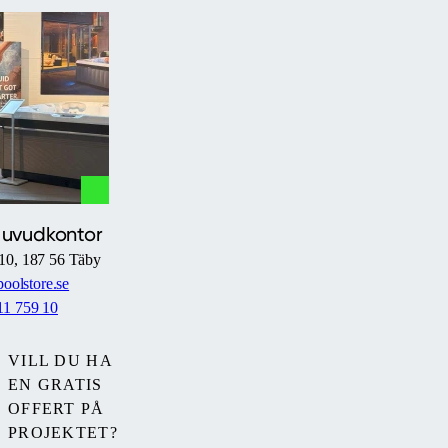
har
en
smal
styrskena
endast
på
ena
sidan,
vilket
Huvudkontor
gör
10, 187 56 Täby
hanteringen
oolstore.se
enkel
11 759 10
och
trädgården
prydlig.
VILL DU HA
Standard
EN GRATIS
låssystem
OFFERT PÅ
säkerställer
PROJEKTET?