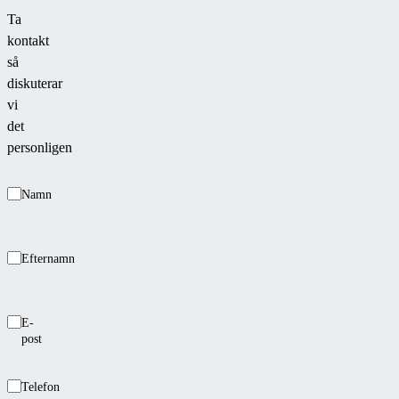
maximal
Ta
säkerhet.
kontakt
så
diskuterar
vi
det
personligen
Namn
Efternamn
E-
post
Telefon