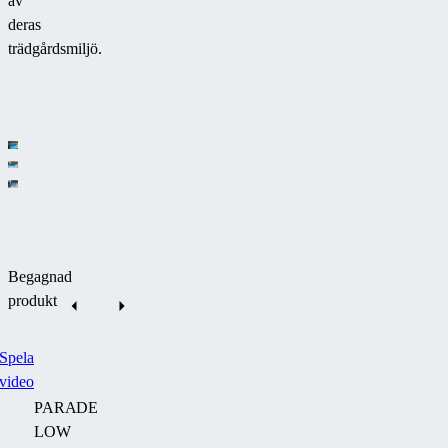
av
deras
trädgårdsmiljö.
Begagnad
produkt
Spela
video
PARADE
LOW