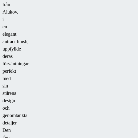
från
Alukov,
i
en
elegant
antracitfinish,
uppfyllde
deras
förväntningar
perfekt
med
sin
stilrena
design
och
genomtänkta
detaljer.
Den
låga