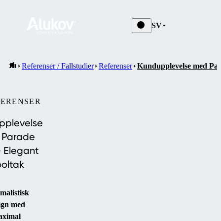
SV
Referenser / Fallstudier
Referenser
Kundupplevelse med Par
FERENSER
pplevelse
 Parade
 Elegant
oltak
malistisk
ign med
aximal