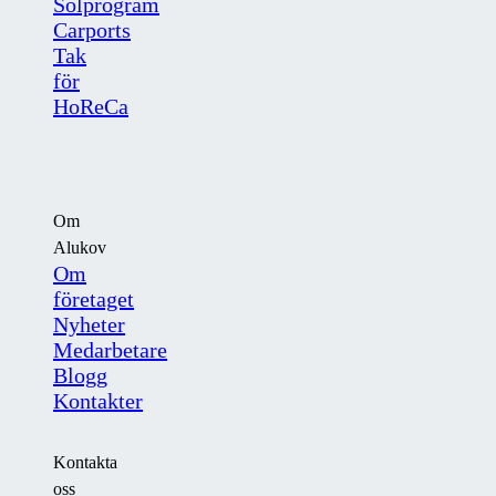
Solprogram
Carports
Tak
för
HoReCa
Om
Alukov
Om
företaget
Nyheter
Medarbetare
Blogg
Kontakter
Kontakta
oss