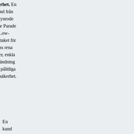
rhet.
En
nd från
ynrode
e Parade
Low-
taket för
ss rena
er, enkla
ändning
pålitliga
säkerhet.
En
kund