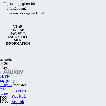
personuppgifter för
affärsändamål
marknadsföringsändamål
VI ÄR
ONLINE
JAG VILL
LÄGGA TILL
MER
INFORMATION
opyright
 2026
lukov
s.
GDPR
tagspolicy
mling av
Produkter
trisk
Uterum
stning
Pooltak
Spatak