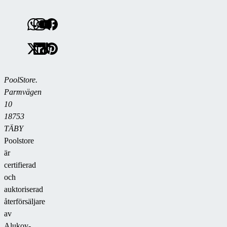
PoolStore.
Parmvägen
10
18753
TÄBY
Poolstore
är
certifierad
och
auktoriserad
återförsäljare
av
Alukov-