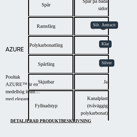
Spår på båda
Spår
sidor
Ramsfärg
Polykarbonatfärg
AZURE
Spårfärg
Pooltak
Skjutbar
Ja
AZURE™ är en
medelhög lösning
Kanalplast
med elegant
Fyllnadstyp
(tvåväggig
design, byggd
polykarbonat)
med en enkel
radie av
DETALJERAD PRODUKTBESKRIVNING
aluminiumprofiler.
Det erbjuder val