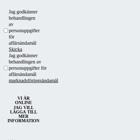
Jag godkänner
behandlingen
av
personuppgifter
för
affärsändamål
Skicka
Jag godkänner
behandlingen av
personuppgifter för
affärsändamål
marknadsföringsändamål
VI ÄR
ONLINE
JAG VILL
LÄGGA TILL
MER
INFORMATION