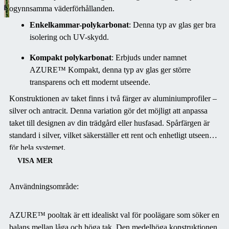
ogynnsamma väderförhållanden.
Enkelkammar-polykarbonat
: Denna typ av glas ger bra
isolering och UV-skydd.
Kompakt polykarbonat
: Erbjuds under namnet
AZURE™ Kompakt, denna typ av glas ger större
transparens och ett modernt utseende.
Konstruktionen av taket finns i två färger av aluminiumprofiler –
silver och antracit. Denna variation gör det möjligt att anpassa
taket till designen av din trädgård eller husfasad. Spårfärgen är
standard i silver, vilket säkerställer ett rent och enhetligt utseende
för hela systemet.
VISA MER
Användningsområde:
AZURE™ pooltak är ett idealiskt val för poolägare som söker en
balans mellan låga och höga tak. Den medelhöga konstruktionen