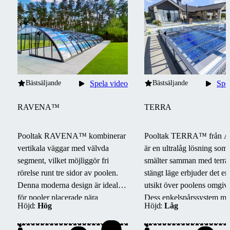
Bästsäljande
Spela video
Bästsäljande
Spe
RAVENA™
TERRA
Pooltak RAVENA™ kombinerar
Pooltak TERRA™ från A
vertikala väggar med välvda
är en ultralåg lösning som
segment, vilket möjliggör fri
smälter samman med terrä
rörelse runt tre sidor av poolen.
stängt läge erbjuder det en 
Denna moderna design är idealisk
utsikt över poolens omgiv
för pooler placerade nära
Dess enkelspårssystem mö
Höjd:
Hög
Höjd:
Låg
byggnader eller väggar.
barriärfri åtkomst från tre s
enkelt underhåll och smid