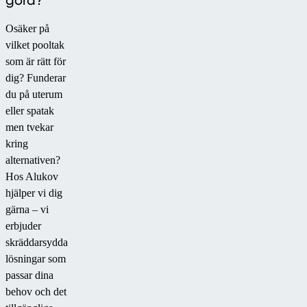
göra?
Osäker på
vilket pooltak
som är rätt för
dig? Funderar
du på uterum
eller spatak
men tvekar
kring
alternativen?
Hos Alukov
hjälper vi dig
gärna – vi
erbjuder
skräddarsydda
lösningar som
passar dina
behov och det