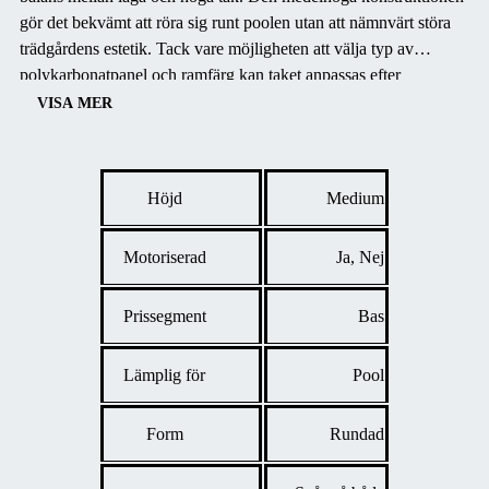
gör det bekvämt att röra sig runt poolen utan att nämnvärt störa
trädgårdens estetik. Tack vare möjligheten att välja typ av
polykarbonatpanel och ramfärg kan taket anpassas efter
individuella preferenser och behov. Förutom att skydda poolen
VISA MER
mot smuts och väder hjälper taket till att förlänga badsäsongen
och sänka underhållskostnaderna.
Höjd
Medium
Motoriserad
Ja, Nej
Prissegment
Bas
Lämplig för
Pool
Form
Rundad