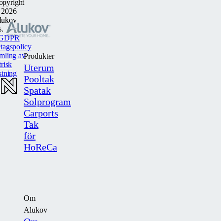
opyright
 2026
lukov
s.
GDPR
tagspolicy
mling av
Produkter
trisk
Uterum
stning
Pooltak
Spatak
Solprogram
Carports
Tak
för
HoReCa
Om
Alukov