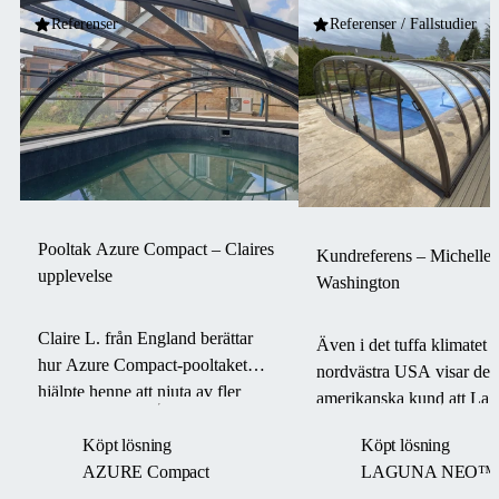
Referenser
Referenser / Fallstudier
Pooltak Azure Compact – Claires
Kundreferens – Michelle P
upplevelse
Washington
Claire L. från England berättar
Även i det tuffa klimatet i
hur Azure Compact-pooltaket
nordvästra USA visar de
hjälpte henne att njuta av fler
amerikanska kund att La
baddagar, öka säkerheten och
pooltaket håller poolen v
Köpt lösning
Köpt lösning
oroa sig mindre för väder och
och funktionell – till och
AZURE Compact
LAGUNA NEO™
underhåll.
en Boom-cyklon.