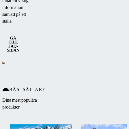
hittar all viktig
information
samlad på ett
ställe.
GÅ
TILL
FAQ-
SIDAN
BÄSTSÄLJARE
Dina mest populära
produkter