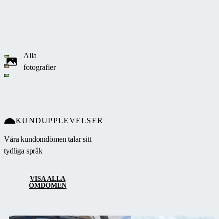
av fyllning mellan
enkelkammar-
eller kompakt
polykarbonat och
Alla
finns i silver eller
fotografier
antracit.
KUNDUPPLEVELSER
Våra kundomdömen talar sitt
tydliga språk
VISA ALLA
OMDÖMEN