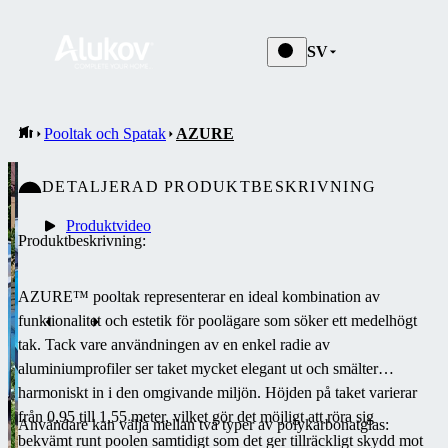
SV
Pooltak och Spatak
AZURE
DETALJERAD PRODUKTBESKRIVNING
Produktvideo
Produktbeskrivning:
AZURE™ pooltak representerar en ideal kombination av
funktionalitet och estetik för poolägare som söker ett medelhögt
tak. Tack vare användningen av en enkel radie av
aluminiumprofiler ser taket mycket elegant ut och smälter
harmoniskt in i den omgivande miljön. Höjden på taket varierar
från 0,95 till 1,55 meter, vilket gör det möjligt att röra sig
Användare kan välja mellan två typer av polykarbonatglas:
bekvämt runt poolen samtidigt som det ger tillräckligt skydd mot