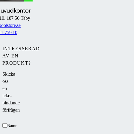
Huvudkontor
10, 187 56 Täby
oolstore.se
11 759 10
INTRESSERAD
AV EN
PRODUKT?
Skicka
oss
en
icke-
bindande
förfrågan
Namn