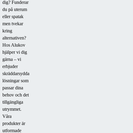
Boom-
ett
runt."
dig? Funderar
cyklon.
elegant
du på uterum
tillskott
eller spatak
till
men tvekar
trädgården
kring
som
alternativen?
smälter
Hos Alukov
perfekt
hjälper vi dig
in
gärna – vi
i
erbjuder
omgivningen.
skräddarsydda
lösningar som
passar dina
behov och det
tillgängliga
utrymmet.
Våra
produkter är
utformade