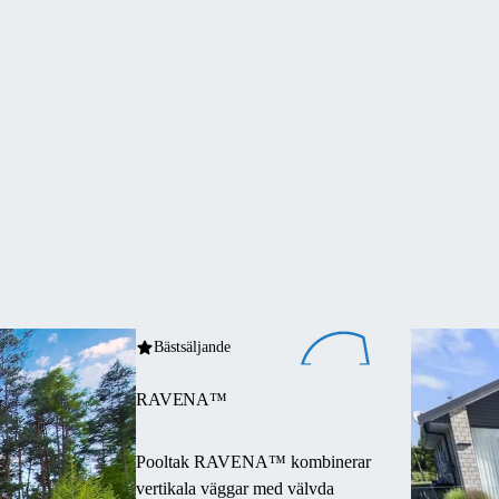
Bästsäljande
RAVENA™
Pooltak RAVENA™ kombinerar
vertikala väggar med välvda