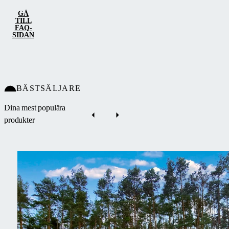
GÅ
TILL
FAQ-
SIDAN
BÄSTSÄLJARE
Dina mest populära
produkter