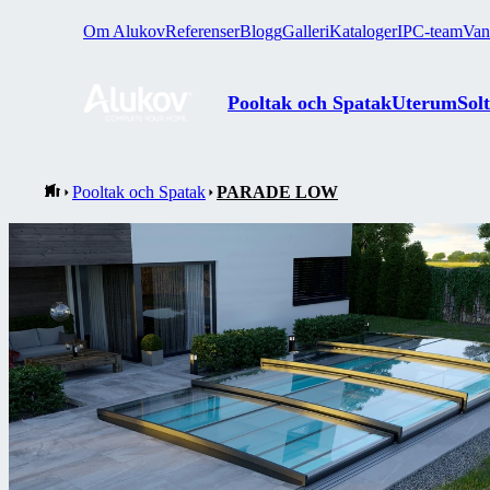
Om Alukov
Referenser
Blogg
Galleri
Kataloger
IPC-team
Van
Pooltak och Spatak
Uterum
Sol
Pooltak och Spatak
PARADE LOW