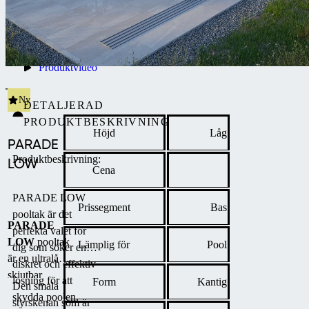
Produktvideo
Ny
DETALJERAD
PRODUKTBESKRIVNING
Höjd
Låg
PARADE
Produktbeskrivning:
LOW
Cena
PARADE LOW
Prissegment
Bas
pooltak är det
PARADE
perfekta valet för
LOW
pooltak
Lämplig för
Pool
dig som söker en
är en ultralåg
diskret och effektiv
skjutbar
lösning för att
Form
Kantig
Den smala
lösning vars
skydda poolen.
styrskenan som är
minimalistiska