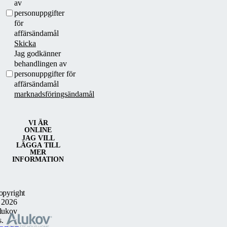
av
personuppgifter
för
affärsändamål
Skicka
Jag godkänner
behandlingen av
personuppgifter för
affärsändamål
marknadsföringsändamål
VI ÄR
ONLINE
JAG VILL
LÄGGA TILL
MER
INFORMATION
opyright
 2026
lukov
s.