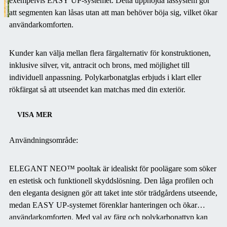
exempelvis EASY UP-systemet. Detta upphöjda låssystem gör
att segmenten kan låsas utan att man behöver böja sig, vilket ökar
användarkomforten.
Kunder kan välja mellan flera färgalternativ för konstruktionen,
inklusive silver, vit, antracit och brons, med möjlighet till
individuell anpassning. Polykarbonatglas erbjuds i klart eller
rökfärgat så att utseendet kan matchas med din exteriör.
VISA MER
Användningsområde:
ELEGANT NEO™ pooltak är idealiskt för poolägare som söker
en estetisk och funktionell skyddslösning. Den låga profilen och
den eleganta designen gör att taket inte stör trädgårdens utseende,
medan EASY UP-systemet förenklar hanteringen och ökar
användarkomforten. Med val av färg och polykarbonattyp kan