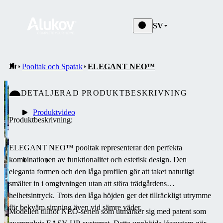
SV
Pooltak och Spatak
ELEGANT NEO™
DETALJERAD PRODUKTBESKRIVNING
Produktvideo
Produktbeskrivning:
ELEGANT NEO™ pooltak representerar den perfekta
kombinationen av funktionalitet och estetisk design. Den
eleganta formen och den låga profilen gör att taket naturligt
smälter in i omgivningen utan att störa trädgårdens
helhetsintryck. Trots den låga höjden ger det tillräckligt utrymme
för bekväm simning även vid sämre väder.
Modellen tillhör NEO-serien som utmärker sig med patent som