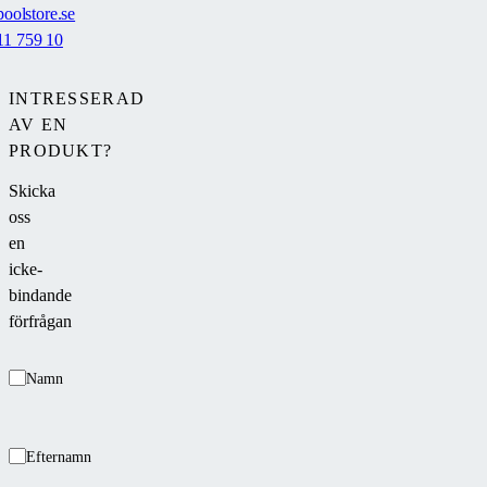
oolstore.se
11 759 10
INTRESSERAD
AV EN
PRODUKT?
Skicka
oss
en
icke-
bindande
förfrågan
Namn
Efternamn