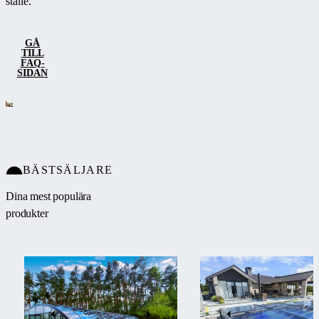
ställe.
GÅ
TILL
FAQ-
SIDAN
BÄSTSÄLJARE
Dina mest populära
produkter