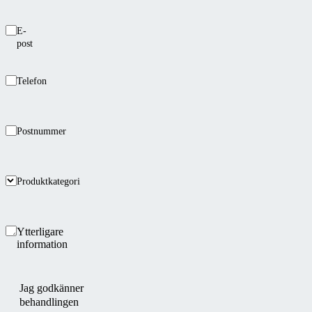
E-
post
Telefon
Postnummer
Produktkategori
Ytterligare
information
Jag godkänner
behandlingen