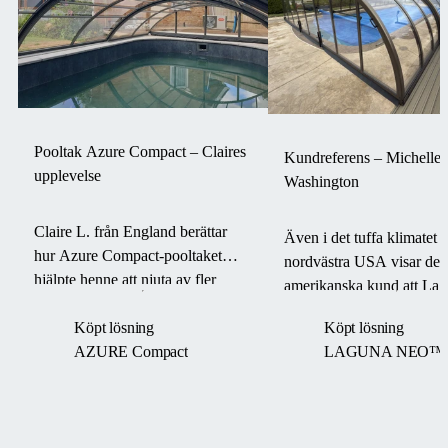
Pooltak Azure Compact – Claires
Kundreferens – Michelle P
upplevelse
Washington
Claire L. från England berättar
Även i det tuffa klimatet i
hur Azure Compact-pooltaket
nordvästra USA visar de
hjälpte henne att njuta av fler
amerikanska kund att La
baddagar, öka säkerheten och
pooltaket håller poolen v
Köpt lösning
Köpt lösning
oroa sig mindre för väder och
och funktionell – till och
AZURE Compact
LAGUNA NEO™
underhåll.
en Boom-cyklon.