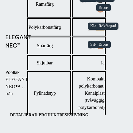
Ramsfärg
Polykarbonatfärg
ELEGANT
NEO™
Spårfärg
Skjutbar
Ja
Pooltak
Kompakt
ELEGANT
polykarbonat,
NEO™
Fyllnadstyp
Kanalplast
från
(tvåväggig
Alukov
polykarbonat)
erbjuder en
elegant
DETALJERAD PRODUKTBESKRIVNING
form och
låg profil,