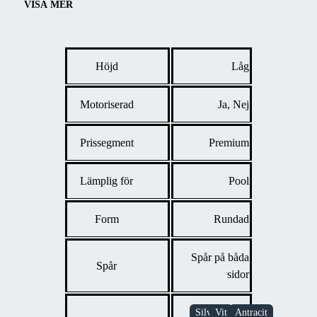
taket skräddarsys för att smälta in i alla utemiljöer.
VISA MER
Höjd
Låg
Motoriserad
Ja, Nej
Prissegment
Premium
Lämplig för
Pool
Form
Rundad
Spår på båda
Spår
sidor