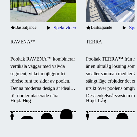
Bästsäljande
Spela video
Bästsäljande
Spe
RAVENA™
TERRA
Pooltak RAVENA™ kombinerar
Pooltak TERRA™ från A
vertikala väggar med välvda
är en ultralåg lösning som
segment, vilket möjliggör fri
smälter samman med terrä
rörelse runt tre sidor av poolen.
stängt läge erbjuder det en 
Denna moderna design är idealisk
utsikt över poolens omgiv
för pooler placerade nära
Dess enkelspårssystem mö
Höjd:
Hög
Höjd:
Låg
byggnader eller väggar.
barriärfri åtkomst från tre s
enkelt underhåll och smid
hantering.