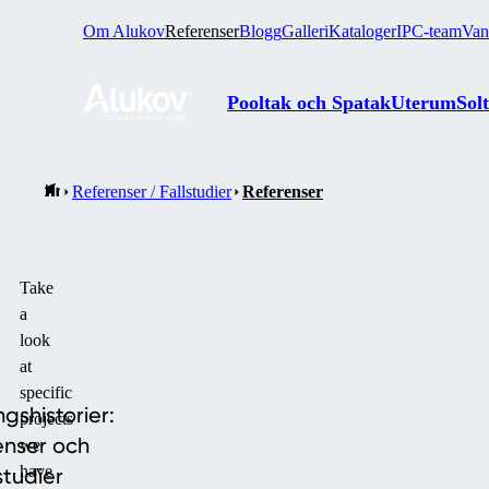
Om Alukov
Referenser
Blogg
Galleri
Kataloger
IPC-team
Van
Pooltak och Spatak
Uterum
Sol
Referenser / Fallstudier
Referenser
Take
a
look
at
specific
shistorier:
projects
enser och
we
have
lstudier