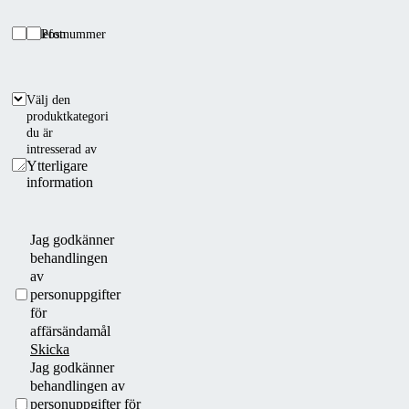
företaget
Alukov,
Telefon
Postnummer
det
var
ett
Välj den
utmärkt
produktkategori
du är
samarbete."
intresserad av
Ytterligare
information
Jag godkänner
behandlingen
av
personuppgifter
för
affärsändamål
Skicka
Jag godkänner
behandlingen av
personuppgifter för