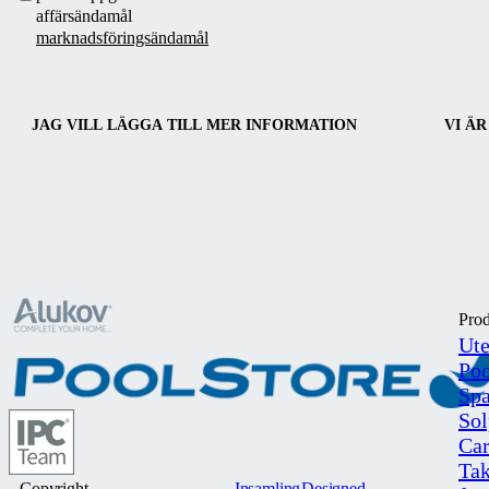
affärsändamål
marknadsföringsändamål
JAG VILL LÄGGA TILL MER INFORMATION
VI ÄR
Prod
Ut
Poo
Spa
So
Car
Ta
Copyright
Insamling
Designed