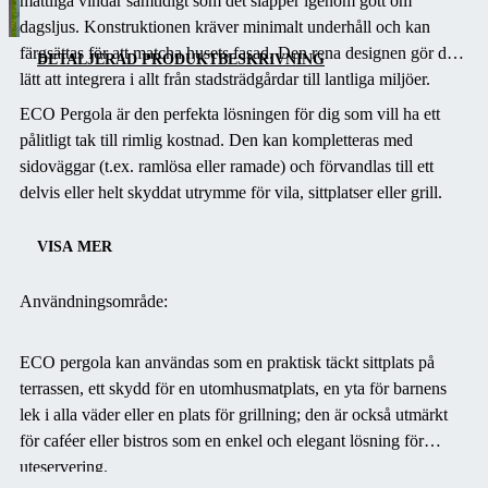
måttliga vindar samtidigt som det släpper igenom gott om
med solid ram
dagsljus. Konstruktionen kräver minimalt underhåll och kan
och
färgsättas för att matcha husets fasad. Den rena designen gör den
polykarbonattak.
DETALJERAD PRODUKTBESKRIVNING
lätt att integrera i allt från stadsträdgårdar till lantliga miljöer.
Det erbjuder
pålitligt skydd
ECO Pergola är den perfekta lösningen för dig som vill ha ett
mot regn och sol
pålitligt tak till rimlig kostnad. Den kan kompletteras med
och är idealiskt
sidoväggar (t.ex. ramlösa eller ramade) och förvandlas till ett
för vardaglig
delvis eller helt skyddat utrymme för vila, sittplatser eller grill.
avkoppling i
trädgården.
VISA MER
Användningsområde:
ECO pergola kan användas som en praktisk täckt sittplats på
terrassen, ett skydd för en utomhusmatplats, en yta för barnens
lek i alla väder eller en plats för grillning; den är också utmärkt
för caféer eller bistros som en enkel och elegant lösning för
uteservering.