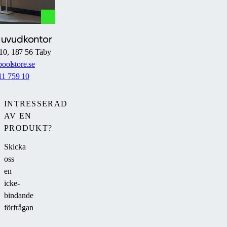
Huvudkontor
10, 187 56 Täby
oolstore.se
11 759 10
INTRESSERAD
AV EN
PRODUKT?
Skicka
oss
en
icke-
bindande
förfrågan