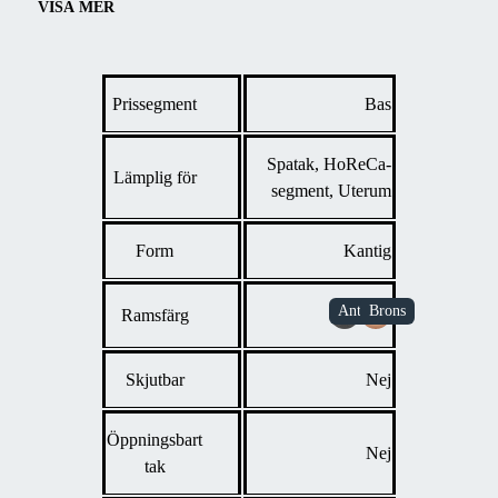
VISA MER
Prissegment
Bas
Spatak, HoReCa-
Lämplig för
segment, Uterum
Form
Kantig
Ramsfärg
Skjutbar
Nej
Öppningsbart
Nej
tak