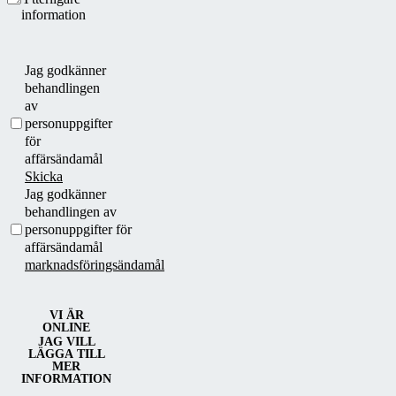
information
Jag godkänner
behandlingen
av
personuppgifter
för
affärsändamål
Skicka
Jag godkänner
behandlingen av
personuppgifter för
affärsändamål
marknadsföringsändamål
VI ÄR
ONLINE
JAG VILL
LÄGGA TILL
MER
INFORMATION