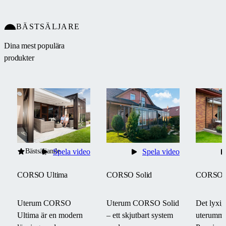
BÄSTSÄLJARE
Dina mest populära
produkter
Bästsäljande
Spela video
Spela video
CORSO Ultima
CORSO Solid
CORSO 
Uterum CORSO
Uterum CORSO Solid
Det lyxig
Ultima är en modern
– ett skjutbart system
uterumm