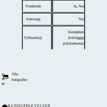
Fristående
Ja, Nej
Solenergi
Nej
Kanalplast
Fyllnadstyp
(tvåväggig
polykarbonat)
Alla
fotografier
KUNDUPPLEVELSER