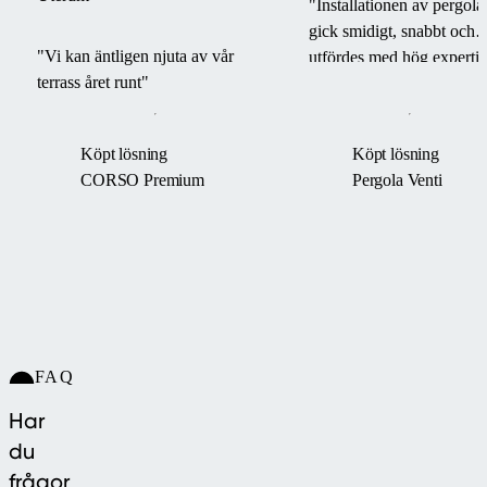
"Installationen av pergola
gick smidigt, snabbt och
"Vi kan äntligen njuta av vår
utfördes med hög expertis
terrass året runt"
Köpt lösning
Köpt lösning
CORSO Premium
Pergola Venti
FAQ
Har
du
frågor