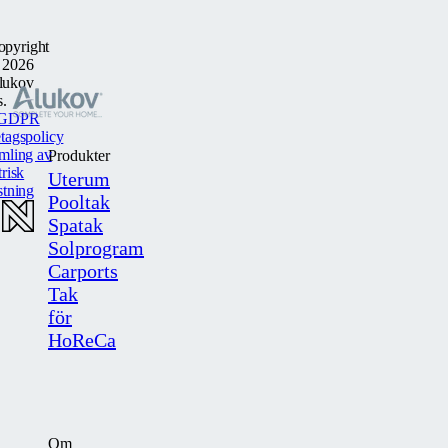
opyright
 2026
lukov
s.
GDPR
tagspolicy
mling av
Produkter
trisk
Uterum
stning
Pooltak
Spatak
Solprogram
Carports
Tak
för
HoReCa
Om