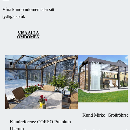
Våra kundomdömen talar sitt
tydliga språk
VISA ALLA
OMDÖMEN
Referenser / Fallstudier
Referenser
Kund Mirko, Großröhrsdo
Kundreferens: CORSO Premium
Uterum