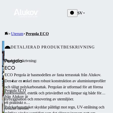
SV
Uterum
Pergola ECO
DETALJERAD PRODUKTBESKRIVNING
Pergola
Produktbeskrivning:
ECO
ECO Pergola är basmodellen av fasta terrasstak från Alukov.
Den har en enkel men robust konstruktion av aluminiumprofiler
och tåligt polykarbonattak. Pergolan är utformad för att förena
Pergola ECO
funktionalitet, estetik och prisvärdhet och lämpar sig både för
från Alukov är
nybyggnation och renovering av utemiljöer.
ett praktiskt och
Polykarbonattaket skyddar pålitligt mot regn, UV-strålning och
prisvärt uterum