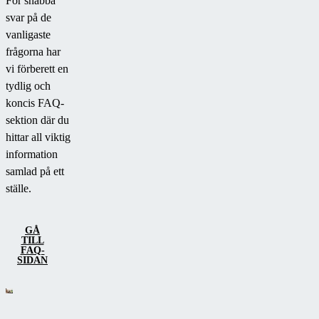
För snabba
svar på de
vanligaste
frågorna har
vi förberett en
tydlig och
koncis FAQ-
sektion där du
hittar all viktig
information
samlad på ett
ställe.
GÅ
TILL
FAQ-
SIDAN