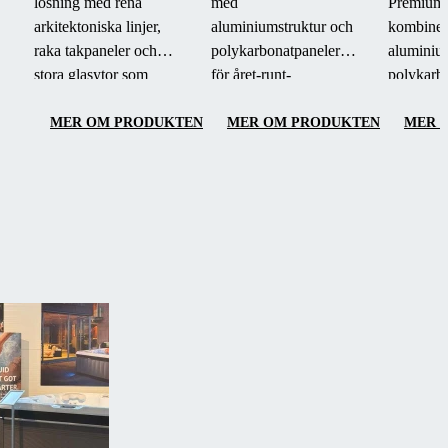
lösning med rena
med
Premium 
arkitektoniska linjer,
aluminiumstruktur och
kombiner
raka takpaneler och
polykarbonatpaneler
aluminium
stora glasytor som
för året-runt-
polykarb
förstärker rymdkänslan
användning av din
CONNEX
och tillfredsställer även
terrass.
säkerhets
MER OM PRODUKTEN
MER OM PRODUKTEN
MER 
de mest krävande
eleganta 
kunderna.
panorama
året-runt
smidig ha