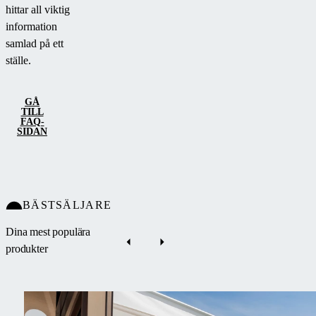
hittar all viktig
information
samlad på ett
ställe.
GÅ
TILL
FAQ-
SIDAN
BÄSTSÄLJARE
Dina mest populära
produkter