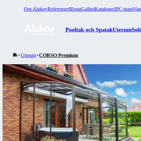
Om Alukov
Referenser
Blogg
Galleri
Kataloger
IPC-team
Van
Pooltak och Spatak
Uterum
Sol
Uterum
CORSO Premium