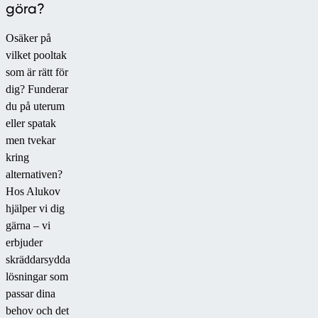
ett
skyddat
göra?
100
utrymme
%
som
Osäker på
arbete.
kombinerar
vilket pooltak
Jag
inomhuskomfort
som är rätt för
rekommenderar
med
dig? Funderar
starkt
trädgårdens
du på uterum
företaget
atmosfär.
eller spatak
Alukov,
men tvekar
det
kring
var
alternativen?
ett
Hos Alukov
utmärkt
hjälper vi dig
samarbete."
gärna – vi
erbjuder
skräddarsydda
lösningar som
passar dina
behov och det