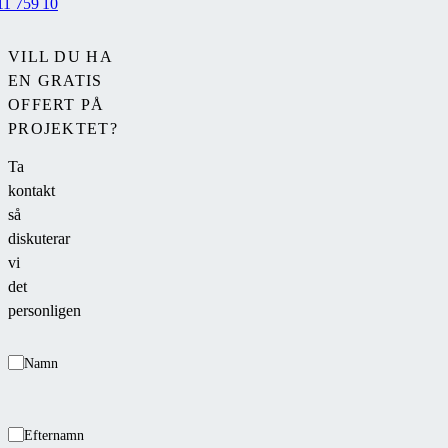
11 759 10
i
utrymme
omgivningen.
som
VILL DU HA
kombinerar
EN GRATIS
inomhuskomfort
OFFERT PÅ
med
PROJEKTET?
trädgårdens
atmosfär.
Ta
kontakt
så
diskuterar
vi
det
personligen
Namn
Efternamn