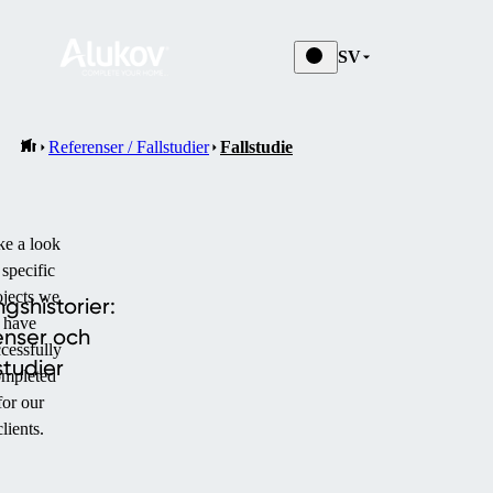
SV
Referenser / Fallstudier
Fallstudie
ke a look
 specific
ojects we
shistorier:
have
enser och
cessfully
lstudier
mpleted
for our
clients.