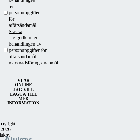
behandlingen
av
personuppgifter
för
affärsändamål
Skicka
Jag godkänner
behandlingen av
personuppgifter för
affärsändamål
marknadsföringsändamål
VI ÄR
ONLINE
JAG VILL
LÄGGA TILL
MER
INFORMATION
opyright
 2026
lukov