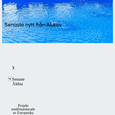
Senaste nytt från Alukov
VISA ALLA
SENASTE
PROJEKT MEDFINANSIERAD
Senaste
Äldsta
Projekt
medfinansierade
av Europeiska