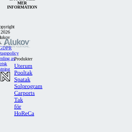
MER
INFORMATION
opyright
 2026
lukov
s.
GDPR
tagspolicy
mling av
Produkter
trisk
Uterum
stning
Pooltak
Spatak
Solprogram
Carports
Tak
för
HoReCa