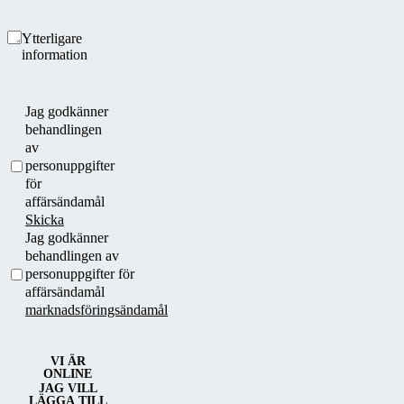
Ytterligare
information
Jag godkänner
behandlingen
av
personuppgifter
för
affärsändamål
Skicka
Jag godkänner
behandlingen av
personuppgifter för
affärsändamål
marknadsföringsändamål
VI ÄR
ONLINE
JAG VILL
LÄGGA TILL