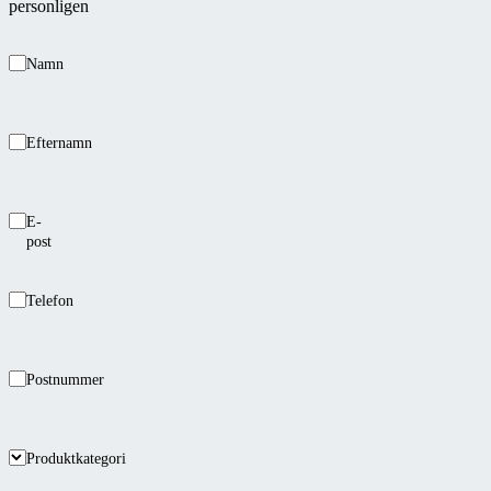
personligen
Namn
Efternamn
E-
post
Telefon
Postnummer
Produktkategori