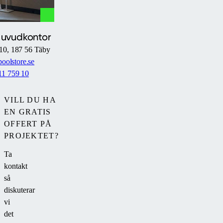
officially
opened.
Huvudkontor
10, 187 56 Täby
oolstore.se
11 759 10
VILL DU HA
EN GRATIS
OFFERT PÅ
PROJEKTET?
Ta
kontakt
så
diskuterar
vi
det