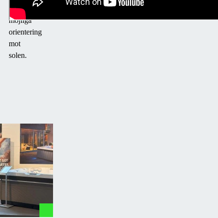
bästa
möjliga
orientering
mot
solen.