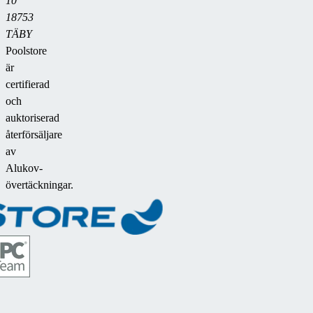
10
18753
TÄBY
Poolstore
är
certifierad
och
auktoriserad
återförsäljare
av
Alukov-
övertäckningar.