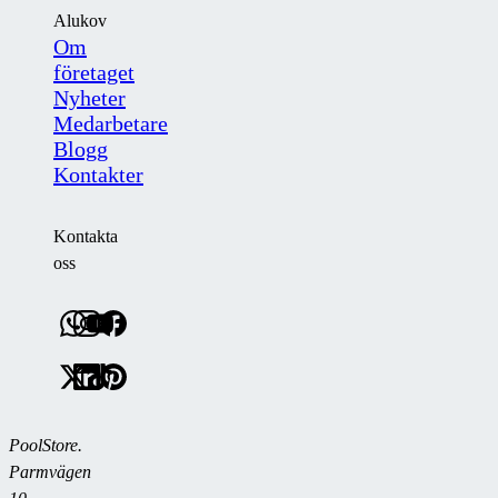
Alukov
Om
företaget
Nyheter
Medarbetare
Blogg
Kontakter
Kontakta
oss
PoolStore.
Parmvägen