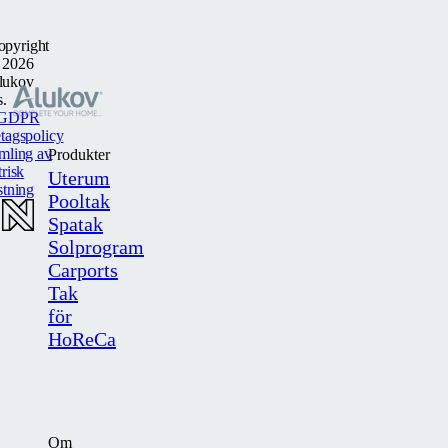
opyright
 2026
lukov
s.
GDPR
tagspolicy
mling av
Produkter
trisk
Uterum
stning
Pooltak
Spatak
Solprogram
Carports
Tak
för
HoReCa
Om