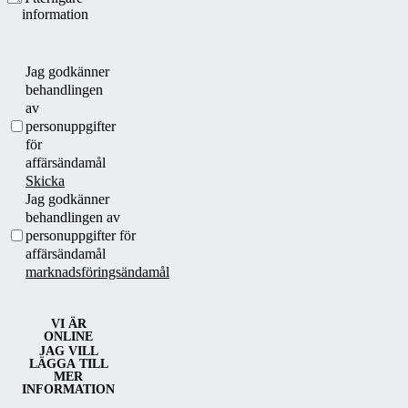
information
Jag godkänner
behandlingen
av
personuppgifter
för
affärsändamål
Skicka
Jag godkänner
behandlingen av
personuppgifter för
affärsändamål
marknadsföringsändamål
VI ÄR
ONLINE
JAG VILL
LÄGGA TILL
MER
INFORMATION