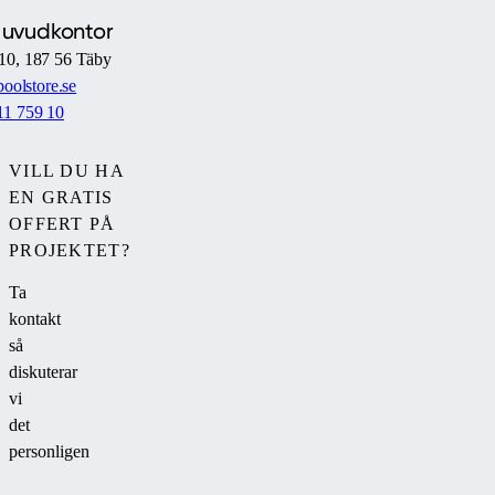
Huvudkontor
10, 187 56 Täby
oolstore.se
11 759 10
VILL DU HA
EN GRATIS
OFFERT PÅ
PROJEKTET?
Ta
kontakt
så
diskuterar
vi
det
personligen