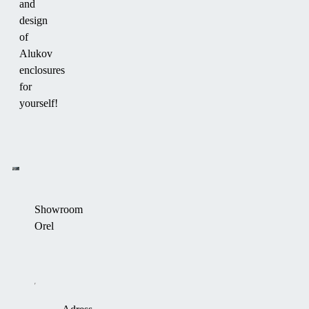
and
design
of
Alukov
enclosures
for
yourself!
Showroom
Orel
+420 603 565 510
m.prochazka@alukov.cz