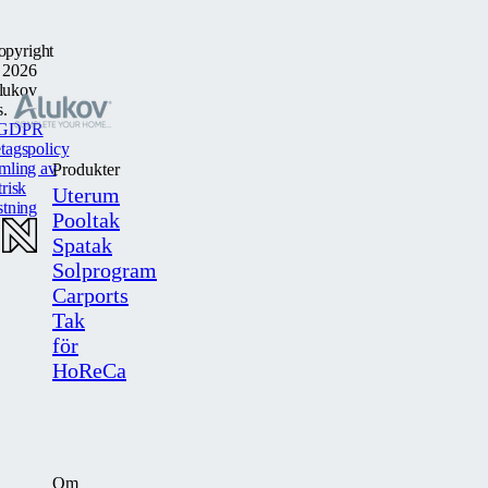
opyright
 2026
lukov
s.
GDPR
tagspolicy
mling av
Produkter
trisk
Uterum
stning
Pooltak
Spatak
Solprogram
Carports
Tak
för
HoReCa
Om