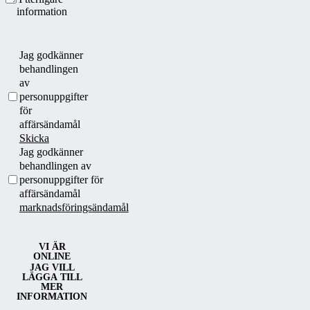
information
Jag godkänner
behandlingen
av
personuppgifter
för
affärsändamål
Skicka
Jag godkänner
behandlingen av
personuppgifter för
affärsändamål
marknadsföringsändamål
VI ÄR
ONLINE
JAG VILL
LÄGGA TILL
MER
INFORMATION