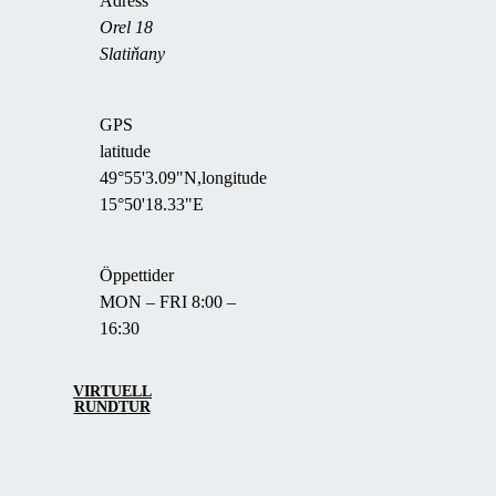
Adress
Orel 18
Slatiňany
GPS
latitude
49°55'3.09"N,longitude
15°50'18.33"E
Öppettider
MON – FRI 8:00 –
16:30
VIRTUELL
RUNDTUR