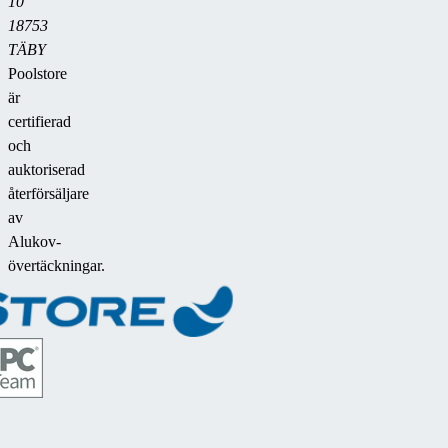
10
18753
TÄBY
Poolstore
är
certifierad
och
auktoriserad
återförsäljare
av
Alukov-
övertäckningar.