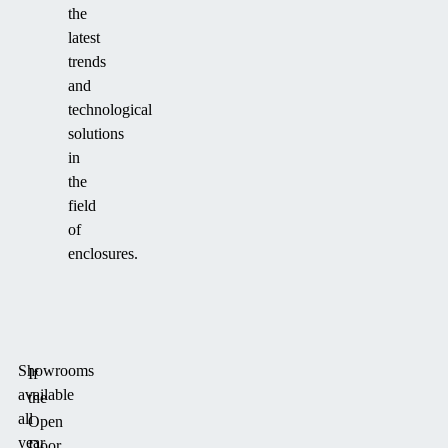
the
latest
trends
and
technological
solutions
in
the
field
of
enclosures.
Showrooms
If
available
the
all
Open
year
Door