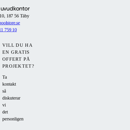
Huvudkontor
10, 187 56 Täby
oolstore.se
11 759 10
VILL DU HA
EN GRATIS
OFFERT PÅ
PROJEKTET?
Ta
kontakt
så
diskuterar
vi
det
personligen