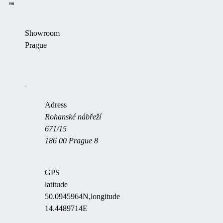
Showroom
Prague
+420 603 565 510
ocpraha@alukov.cz
Adress
Rohanské nábřeží
671/15
186 00 Prague 8
GPS
latitude
50.0945964N,longitude
14.4489714E