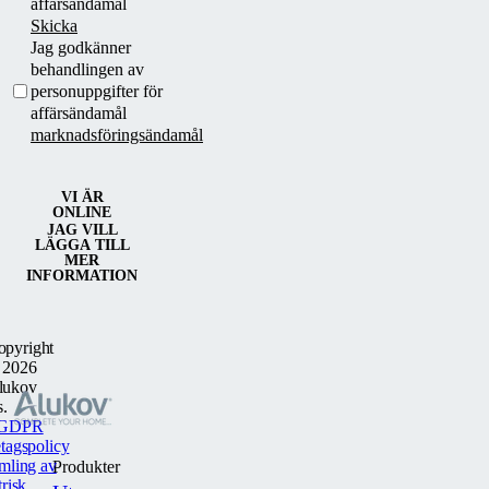
affärsändamål
Skicka
Jag godkänner
behandlingen av
personuppgifter för
affärsändamål
marknadsföringsändamål
VI ÄR
ONLINE
JAG VILL
LÄGGA TILL
MER
INFORMATION
opyright
 2026
lukov
s.
GDPR
tagspolicy
mling av
Produkter
trisk