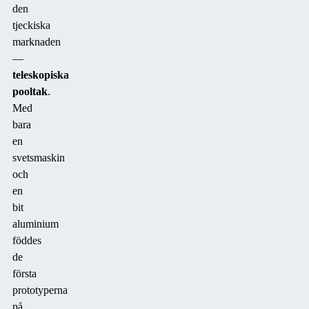
den
tjeckiska
marknaden
—
teleskopiska
pooltak
.
Med
bara
en
svetsmaskin
och
en
bit
aluminium
föddes
de
första
prototyperna
på