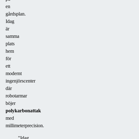
en
gårdsplan.
Idag
är
samma
plats
hem
för
ett
modernt
ingenjörscenter
där
robotarmar
böjer
polykarbonattak
med
millimeterprecision.
"Idag