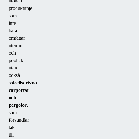
utökad
produktlinje
som
inte
bara
omfattar
uterum
och
pooltak
utan
också
solcellsdrivna
carportar
och
pergolor
,
som
förvandlar
tak
till