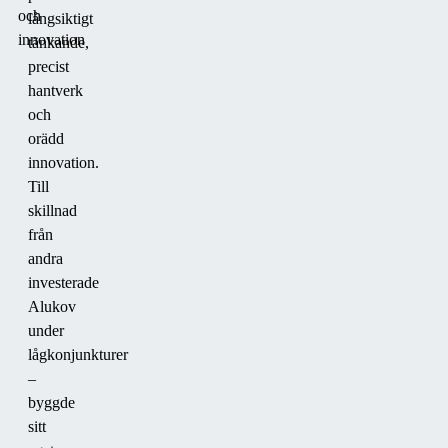
och
långsiktigt
innovation
tänkande,
precist
hantverk
och
orädd
innovation.
Till
skillnad
från
andra
investerade
Alukov
under
lågkonjunkturer
–
byggde
sitt