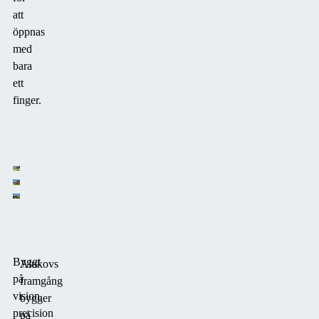
att
öppnas
med
bara
ett
finger.
Byggt
Alukovs
på
framgång
vision,
bygger
precision
på