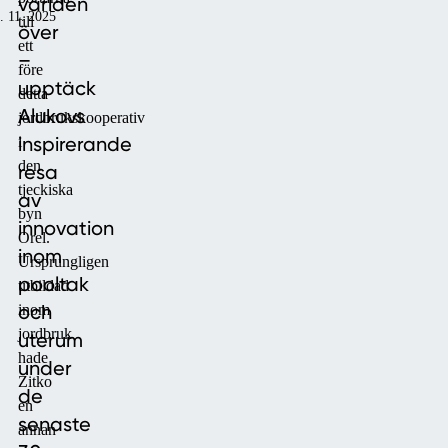
världen
. 11. 2025
till
över
ett
–
före
upptäck
detta
Alukovs
jordbrukskooperativ
inspirerande
i
den
resa
tjeckiska
av
byn
innovation
Orel.
inom
Ursprungligen
pooltak
utbildad
och
inom
jordbruk
uterum
hade
under
Zitko
de
en
senaste
annan