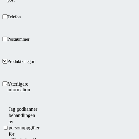
post
Telefon
Postnummer
Produktkategori
Ytterligare
information
Jag godkänner
behandlingen
av
personuppgifter
för