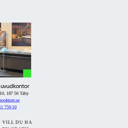
Huvudkontor
10, 187 56 Täby
oolstore.se
11 759 10
VILL DU HA