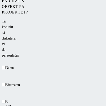
EN GRATIS
OFFERT PÅ
PROJEKTET?
Ta
kontakt
så
diskuterar
vi
det
personligen
Namn
Efternamn
E-