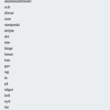
aluminiumfönster
och
dörrar
som
startpunkt
dröjde
det
inte
länge
innan
han
gav
sig
in
på
något
helt
nytt
för