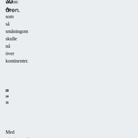
30
vision:
åren.
en
som
så
småningom
skulle
nå
över
kontinenter.
Med