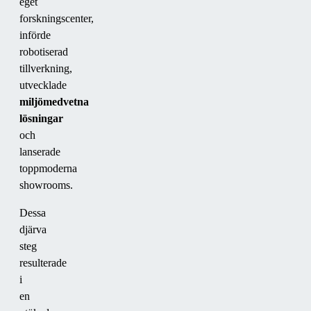
eget
forskningscenter,
införde
robotiserad
tillverkning,
utvecklade
miljömedvetna
lösningar
och
lanserade
toppmoderna
showrooms.
Dessa
djärva
steg
resulterade
i
en