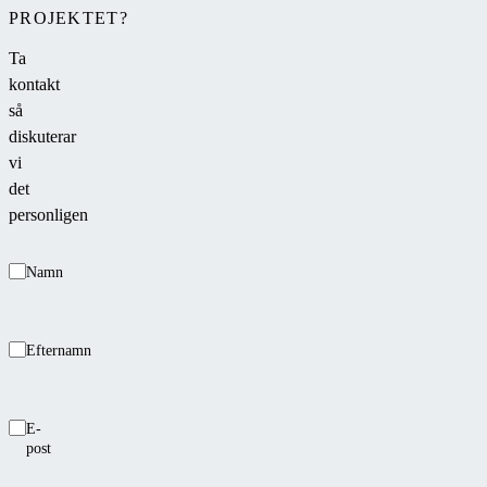
PROJEKTET?
Ta
kontakt
så
diskuterar
vi
det
personligen
Namn
Efternamn
E-
post