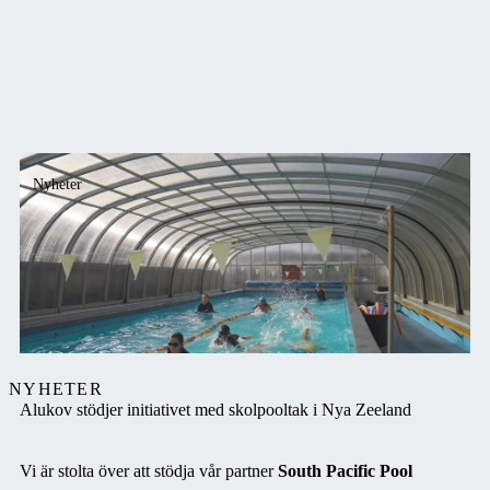
elegant tillskott till
trädgården som smälter
perfekt in i
omgivningen.
Nyheter
NYHETER
Alukov stödjer initiativet med skolpooltak i Nya Zeeland
Vi är stolta över att stödja vår partner
South Pacific Pool