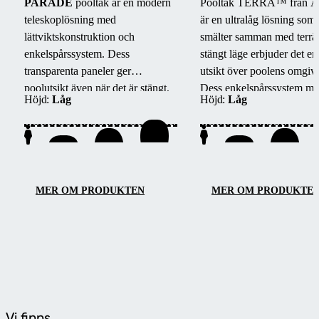
PARADE
pooltak är en modern
Pooltak TERRA™ från A
teleskoplösning med
är en ultralåg lösning som
lättviktskonstruktion och
smälter samman med terrä
enkelspårssystem. Dess
stängt läge erbjuder det en 
transparenta paneler ger
utsikt över poolens omgiv
poolutsikt även när det är stängt,
Dess enkelspårssystem mö
Höjd:
Låg
Höjd:
Låg
medan säkerhetslås förhindrar
barriärfri åtkomst från tre s
obehörig åtkomst.
enkelt underhåll och smid
hantering.
MER OM PRODUKTEN
MER OM PRODUKTE
Vi finns