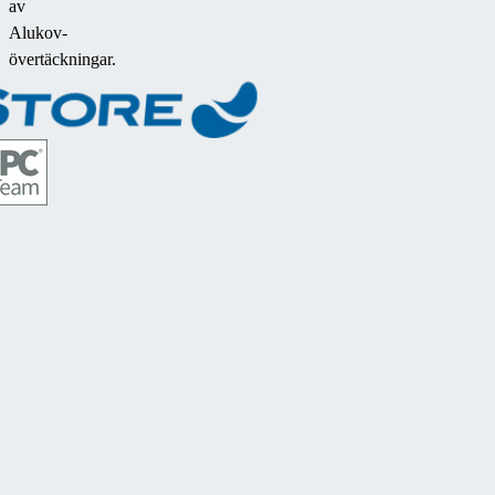
av
Alukov-
övertäckningar.