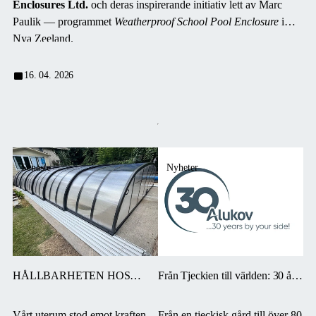
Enclosures Ltd.
och deras inspirerande initiativ lett av Marc
Paulik — programmet
Weatherproof School Pool Enclosure
i
Nya Zeeland.
16. 04. 2026
Senaste
Nyheter
HÅLLBARHETEN HOS
Från Tjeckien till världen: 30 år
VÅRA TAK – TUR OCH
av Alukov
HEDERLIGT ARBETE. ”DET
Vårt uterum stod emot kraften
Från en tjeckisk gård till över 80