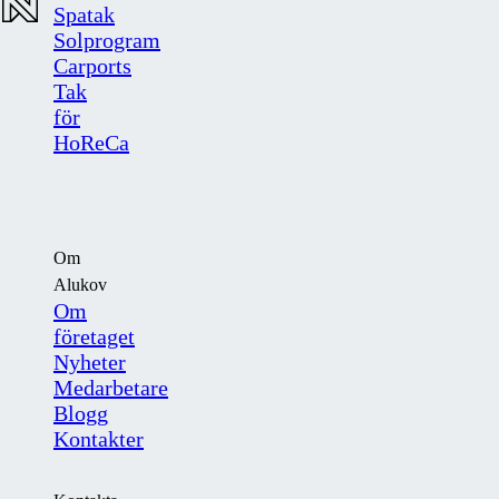
Spatak
Solprogram
Carports
Tak
för
HoReCa
Om
Alukov
Om
företaget
Nyheter
Medarbetare
Blogg
Kontakter