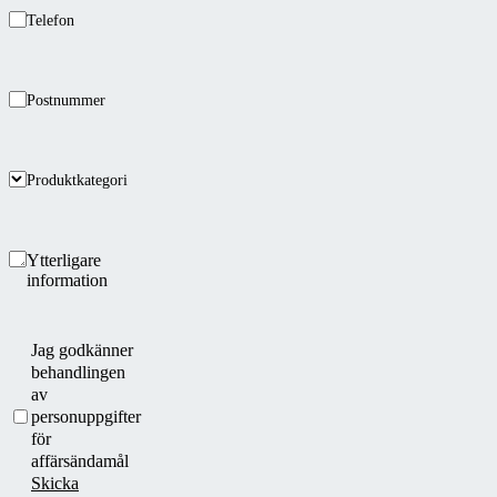
Telefon
Postnummer
Produktkategori
Ytterligare
information
Jag godkänner
behandlingen
av
personuppgifter
för
affärsändamål
Skicka