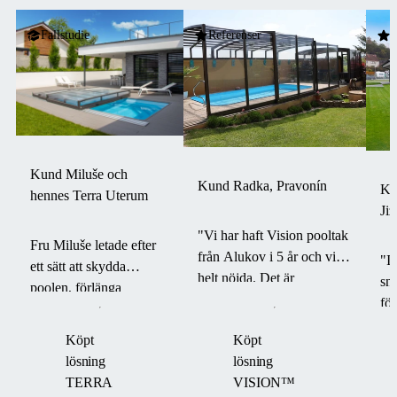
Fallstudie
Referenser
R
Kund Miluše och
Kund Radka, Pravonín
Ku
hennes Terra Uterum
Ji
"Vi har haft Vision pooltak
Fru Miluše letade efter
från Alukov i 5 år och vi är
"I
ett sätt att skydda
helt nöjda. Det är
sn
poolen, förlänga
fantastiskt att vi kan
för
badsäsongen och spara
använda poolen och
os
tid på underhåll. Med
Köpt
Köpt
området runt omkring året
mo
TERRA-taket fick hon
lösning
lösning
runt."
fö
inte bara en praktisk
TERRA
VISION™
lösning utan också ett