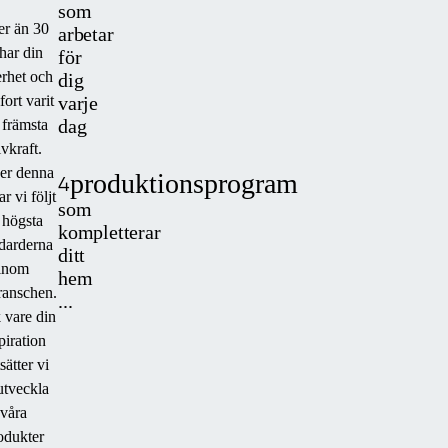
som
er än 30
arbetar
 har din
för
rhet och
dig
varje
ort varit
dag
 främsta
ivkraft.
er denna
produktionsprogram
4
ar vi följt
som
 högsta
kompletterar
darderna
ditt
inom
hem
ranschen.
...
 vare din
piration
sätter vi
 utveckla
våra
odukter