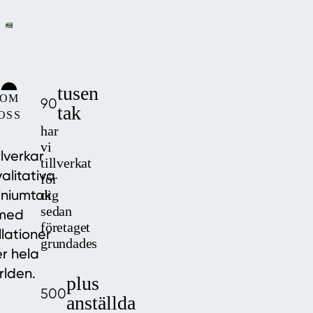
tusen
OM
90
tak
OSS
har
vi
illverkar
tillverkat
alitativa
för
iniumtak
dig
sedan
med
företaget
llationer
grundades
r hela
rlden.
plus
500
anställda