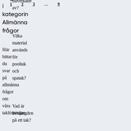
tillverkade
1
2
3
…
9
i
av?
kategorin
Allmänna
frågor
Vilka
material
Här
används
hittar
för
du
pooltak
svar
och
på
spatak?
allmänna
frågor
om
våra
Vad är
taklösningar.
livslängden
på ett tak?