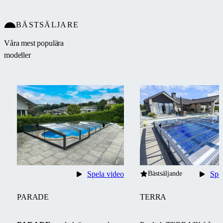
BÄSTSÄLJARE
Våra mest populära
modeller
Spela video
Bästsäljande
Spe
PARADE
TERRA