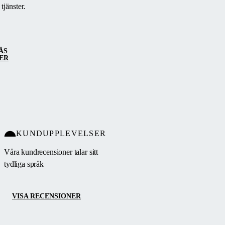
tjänster.
ÄS
ER
KUNDUPPLEVELSER
Våra kundrecensioner talar sitt
tydliga språk
VISA RECENSIONER