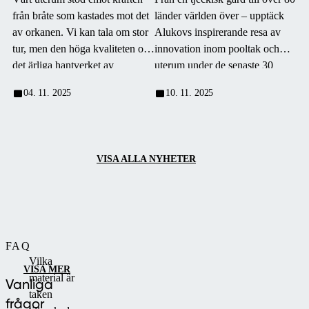
BÄSTA KÖP JAG
från bråte som kastades mot det
länder världen över – upptäck
NÅGONSIN GJORT”
av orkanen. Vi kan tala om stor
Alukovs inspirerande resa av
tur, men den höga kvaliteten och
innovation inom pooltak och
det ärliga hantverket av
uterum under de senaste 30
produkten, tillsammans med en
åren.
04. 11. 2025
10. 11. 2025
noggrann installation för att
säkerställa stabilitet under
extrema förhållanden, spelade
definitivt en roll.
VISA ALLA NYHETER
FAQ
Vilka
VISA MER
material är
Vanliga
taken
frågor