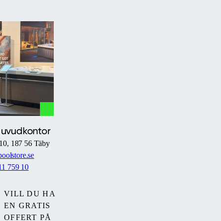
Huvudkontor
10, 187 56 Täby
oolstore.se
11 759 10
VILL DU HA
EN GRATIS
OFFERT PÅ