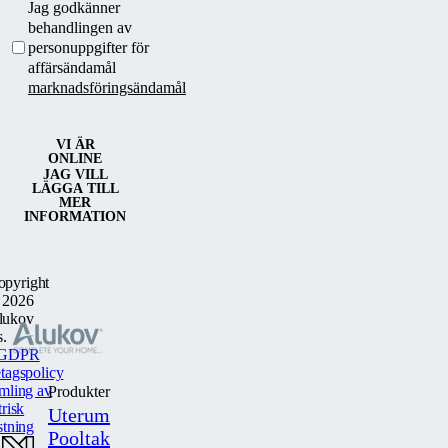
Jag godkänner
behandlingen av
personuppgifter för
affärsändamål
marknadsföringsändamål
VI ÄR
ONLINE
JAG VILL
LÄGGA TILL
MER
INFORMATION
opyright
 2026
lukov
s.
GDPR
tagspolicy
mling av
Produkter
trisk
Uterum
stning
Pooltak