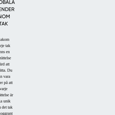
OBALA
ENDER
INOM
TAK
UTERUM
akom
rje tak
inns en
rättelse
ärd att
ätta. Du
n vara
er på att
varje
ttelse är
ka unik
SOLAR
 det tak
noggrant