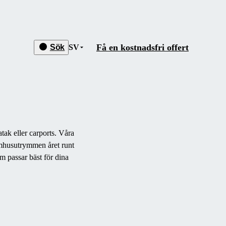
Få en kostnadsfri offert
Sök
SV
ak eller carports.
Våra
omhusutrymmen året runt
m passar bäst för dina