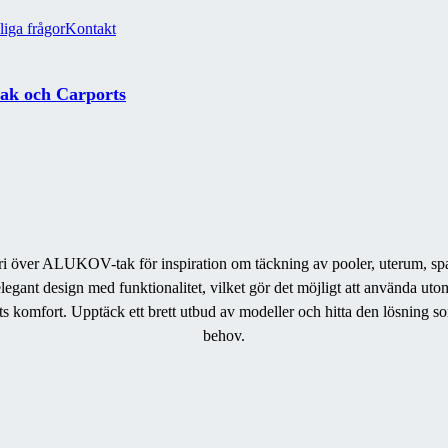
liga frågor
Kontakt
tak och Carports
eri över ALUKOV-tak för inspiration om täckning av pooler, uterum, spat
legant design med funktionalitet, vilket gör det möjligt att använda ut
ts komfort.
Upptäck ett brett utbud av modeller och hitta den lösning so
behov.