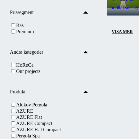
pooltaksdesig
Prissegment
Bas
Premium
VISA MER
Andra kategorier
HoReCa
Our projects
Produkt
Alukov Pergola
AZURE
AZURE Flat
AZURE Compact
AZURE Flat Compact
Pergola Spa