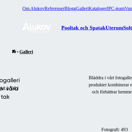
Om Alukov
Referenser
Blogg
Galleri
Kataloger
IPC-team
Van
Pooltak och Spatak
Uterum
Sol
Galleri
Bläddra i vårt fotogall
ogalleri
produkter kombinerar e
er våra
ALLERI
och förbättrar hemme
tak
Fotografi:
493