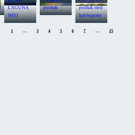
n
LAGUNA
pooltak
pooltak med
NEO
halvkupoler
1
…
3
4
5
6
7
…
25