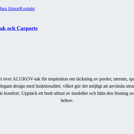
liga frågor
Kontakt
tak och Carports
eri över ALUKOV-tak för inspiration om täckning av pooler, uterum, spat
legant design med funktionalitet, vilket gör det möjligt att använda ut
ts komfort.
Upptäck ett brett utbud av modeller och hitta den lösning so
behov.