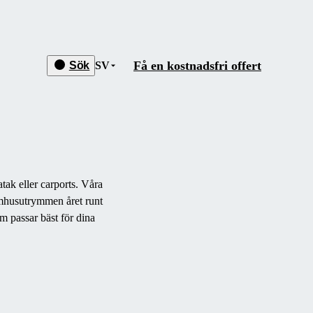
Få en kostnadsfri offert
Sök
SV
ak eller carports.
Våra
omhusutrymmen året runt
m passar bäst för dina