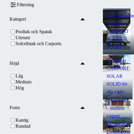
Filtrering
Monokristalli
Kategori
solpaneler
CARPORT
Pooltak och Spatak
Uterum
SOLAR
Solcellstak och Carports
SOLID
Solcarport
Höjd
CARPORT
Låg
SOLAR
Medium
SOLID för
Hög
alla väder
CARPORT
Form
– modern
carport
Kantig
Vindresistent
Rundad
konstruktion