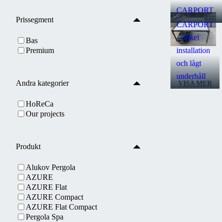
CARPORT
Prissegment
CARPORT
– enkel
Bas
installation
Premium
och lågt
underhåll
Andra kategorier
VISA MER
HoReCa
Our projects
Produkt
Alukov Pergola
AZURE
AZURE Flat
AZURE Compact
AZURE Flat Compact
Pergola Spa