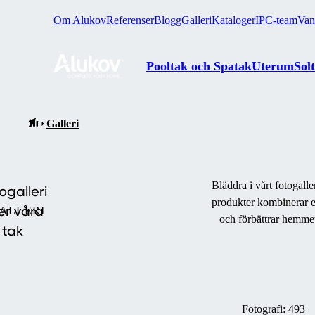
Om Alukov
Referenser
Blogg
Galleri
Kataloger
IPC-team
Van
Pooltak och Spatak
Uterum
Sol
Galleri
Bläddra i vårt fotogall
ogalleri
produkter kombinerar e
er våra
ALLERI
och förbättrar hemme
tak
Fotografi:
493