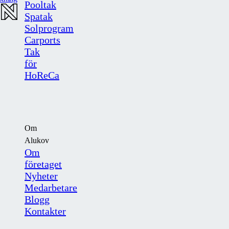
Pooltak
Spatak
Solprogram
Carports
Tak
för
HoReCa
Om
Alukov
Om
företaget
Nyheter
Medarbetare
Blogg
Kontakter