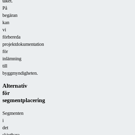
taket.
På
begäran
kan
vi
förbereda
projektdokumentation
för
inlämning
till
byggmyndigheten.
Alternativ
för
segmentplacering
Segmenten
i
det
skjutbara