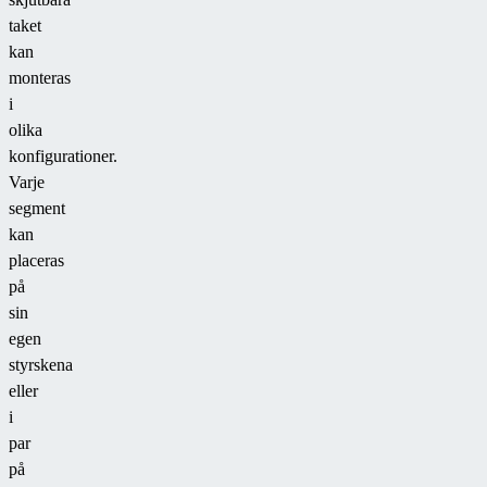
taket
kan
monteras
i
olika
konfigurationer.
Varje
segment
kan
placeras
på
sin
egen
styrskena
eller
i
par
på