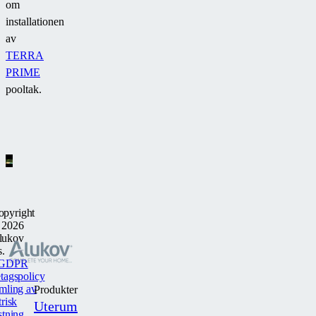
om
installationen
av
TERRA
PRIME
pooltak.
opyright
 2026
lukov
s.
GDPR
tagspolicy
mling av
Produkter
trisk
Uterum
stning