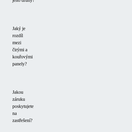
jeho druhy?
Jaký je
rozdíl
mezi
čirými a
kouřovými
panely?
Jakou
záruku
poskytujete
na
zastřešení?