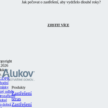
Jak pečovat o zastřešení, aby vydrželo dlouhé roky?
ZJISTIT VÍCE
opyright
 2026
lukov
s.
GDPR
hodní
mínky
Produkty
tný odběr
Zastřešení
trozařízení
teras
dobré
Zastřešení
o dobrá