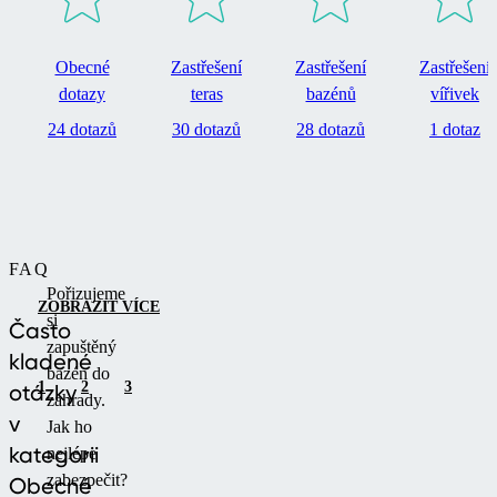
Obecné
Zastřešení
Zastřešení
Zastřešení
dotazy
teras
bazénů
vířivek
24 dotazů
30 dotazů
28 dotazů
1 dotaz
FAQ
Pořizujeme
ZOBRAZIT VÍCE
si
Často
zapuštěný
kladené
bazén do
1
2
3
otázky
zahrady.
v
Jak ho
kategorii
nejlépe
zabezpečit?
Obecné