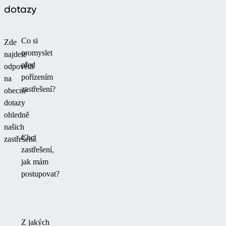
dotazy
Co si
Zde
promyslet
najdete
před
odpovědi
pořízením
na
zastřešení?
obecné
dotazy
ohledně
našich
Chci
zastřešení.
zastřešení,
jak mám
postupovat?
Z jakých