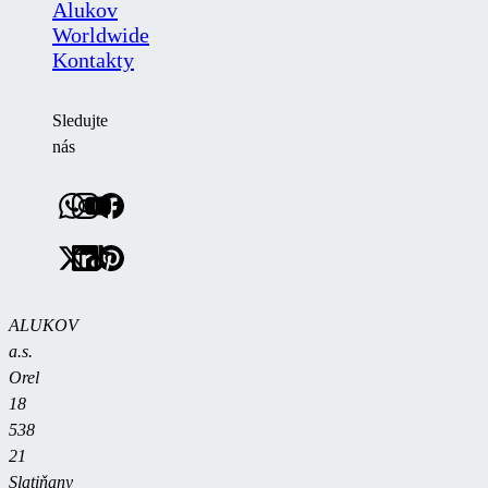
Alukov
Worldwide
Kontakty
Sledujte
nás
ALUKOV
a.s.
Orel
18
538
21
Slatiňany