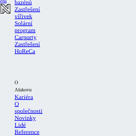
ěna
bazénů
Zastřešení
vířivek
Solární
program
Carporty
Zastřešení
HoReCa
O
Alukovu
Kariéra
O
společnosti
Novinky
Lidé
Reference