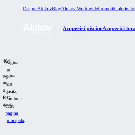
Despre Alukov
Blog
Alukov Worldwide
Promotii
Galerie fot
Acoperiri piscine
Acoperiri ter
404
Pagina
–
nu
pagina
a
nu
fost
a
gasita,
fost
continua
gasita
catre
pagina
principala
.