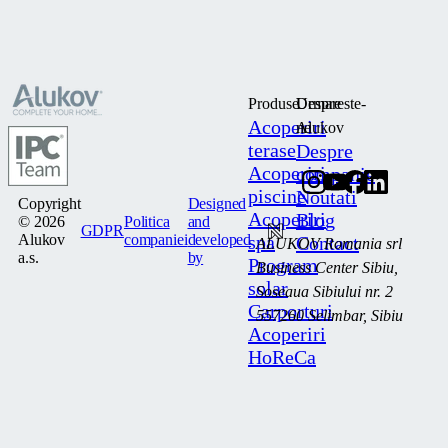
Produse
Despre
Urmareste-
Acoperiri
Alukov
ne
terase
Despre
Acoperiri
companie
piscine
Noutati
Copyright
Designed
Acoperiri
Blog
© 2026
Politica
and
GDPR
Alukov
companiei
developed
spa
Contact
ALUKOV Romania srl
a.s.
by
Program
Business Center Sibiu,
solar
Soseaua Sibiului nr. 2
Carporturi
557260 Selimbar, Sibiu
Acoperiri
HoReCa