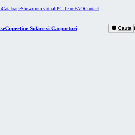
o
Cataloage
Showroom virtual
IPC Team
FAQ
Contact
ase
Copertine Solare si Carporturi
Cauta